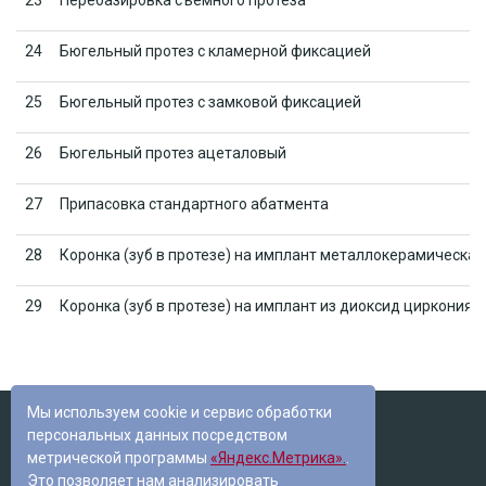
23
Перебазировка съемного протеза
24
Бюгельный протез с кламерной фиксацией
25
Бюгельный протез с замковой фиксацией
26
Бюгельный протез ацеталовый
27
Припасовка стандартного абатмента
28
Коронка (зуб в протезе) на имплант металлокерамическая
29
Коронка (зуб в протезе) на имплант из диоксид циркония
Мы используем cookie и сервис обработки
© 2022
персональных данных посредством
Стоматология Фокус в Томске
метрической программы
«Яндекс.Метрика».
.
График работы
Это позволяет нам анализировать