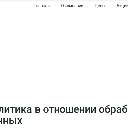
Главная
О компании
Цены
Акци
литика в отношении обра
нных