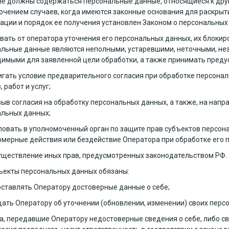
 не должны содержаться персональные данные, относящиеся к др
ючением случаев, когда имеются законные основания для раскрыт
ции и порядок ее получения установлен Законом о персональных
вать от оператора уточнения его персональных данных, их блокир
льные данные являются неполными, устаревшими, неточными, не
имыми для заявленной цели обработки, а также принимать преду
гать условие предварительного согласия при обработке персона
 работ и услуг;
зыв согласия на обработку персональных данных, а также, на нап
льных данных;
овать в уполномоченный орган по защите прав субъектов персон
мерные действия или бездействие Оператора при обработке его 
уществление иных прав, предусмотренных законодательством РФ.
бъекты персональных данных обязаны:
ставлять Оператору достоверные данные о себе;
ать Оператору об уточнении (обновлении, изменении) своих перс
ца, передавшие Оператору недостоверные сведения о себе, либо с