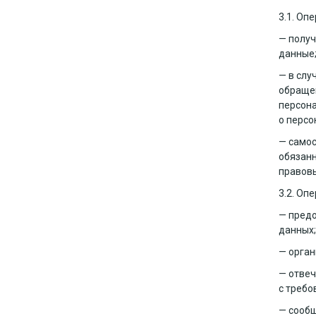
3.1. Оп
— получ
данные
— в слу
обращен
персона
о персо
— самос
обязанн
правовы
3.2. Оп
— предо
данных;
— орган
— отвеч
с требо
— сообщ