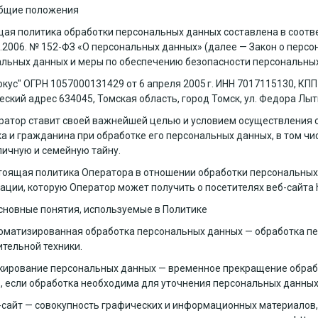
бщие положения
ая политика обработки персональных данных составлена в соотв
7.2006. № 152-ФЗ «О персональных данных» (далее — Закон о перс
льных данных и меры по обеспечению безопасности персональн
окус" ОГРН
1057000131429 от 6 апреля 2005 г.
ИНН
7017115130
, КП
еский адрес
634045, Томская область, город Томск, ул. Федора Лыт
ератор ставит своей важнейшей целью и условием осуществления 
а и гражданина при обработке его персональных данных, в том ч
личную и семейную тайну.
стоящая политика Оператора в отношении обработки персональных
ции, которую Оператор может получить о посетителях веб-сайта
сновные понятия, используемые в Политике
томатизированная обработка персональных данных — обработка п
тельной техники.
окирование персональных данных — временное прекращение обраб
, если обработка необходима для уточнения персональных данных
б-сайт — совокупность графических и информационных материалов,