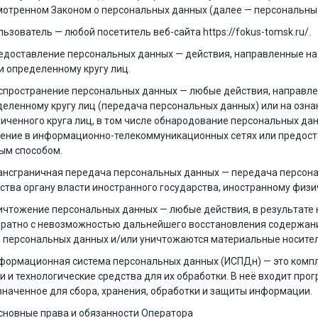
отренном Законом о персональных данных (далее — персональны
ользователь — любой посетитель веб-сайта
https://fokus-tomsk.ru/
.
редоставление персональных данных — действия, направленные н
и определенному кругу лиц.
аспространение персональных данных — любые действия, направл
еленному кругу лиц (передача персональных данных) или на озн
иченного круга лиц, в том числе обнародование персональных да
ние в информационно-телекоммуникационных сетях или предост
ым способом.
рансграничная передача персональных данных — передача персон
ства органу власти иностранного государства, иностранному физ
ничтожение персональных данных — любые действия, в результат
вратно с невозможностью дальнейшего восстановления содержан
 персональных данных и/или уничтожаются материальные носите
нформационная система персональных данных (ИСПДн) — это комп
 и технологические средства для их обработки. В неё входит про
наченное для сбора, хранения, обработки и защиты информации.
сновные права и обязанности Оператора