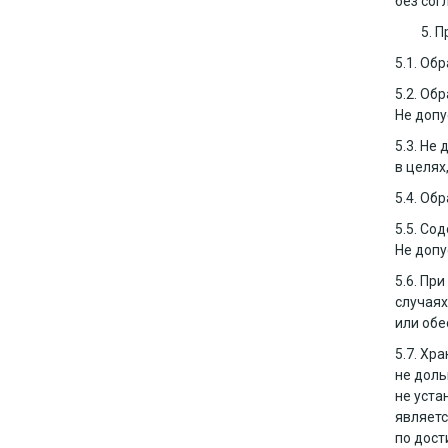
без сог
П
5.1. Об
5.2. Об
Не допу
5.3. Не
в целях
5.4. Об
5.5. Со
Не допу
5.6. Пр
случаях
или обе
5.7. Хр
не доль
не уста
являетс
по дост