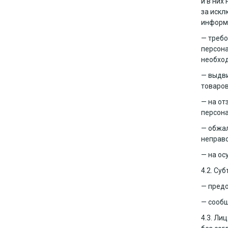
и в них
за искл
информа
— требо
персона
необход
— выдви
товаров,
— на от
персона
— обжал
неправо
— на ос
4.2. Су
— предо
— сообщ
4.3. Ли