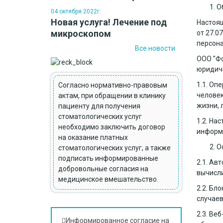
О
04 октября 2022г.
Новая услуга! Лечение под
Настоящ
микроскопом
от 27.0
персона
Все новости
ООО "Ф
юридич
1.1. Оп
Согласно нормативно-правовым
человек
актам, при обращении в клинику
жизни, 
пациенту для получения
стоматологических услуг
1.2. На
необходимо заключить договор
информа
на оказание платных
О
стоматологических услуг, а также
подписать информированные
2.1. Ав
добровольные согласия на
вычисли
медицинское вмешательство.
2.2. Бл
случаев
2.3. Ве
Информированное согласие на