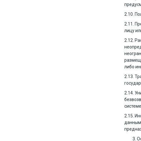
предусм
2.10. П
2.11. П
лицу ил
2.12. Р
неопред
неогран
размеще
либо ин
2.13. Т
государ
2.14. У
безвоз
системе
2.15. И
данными
предназ
О