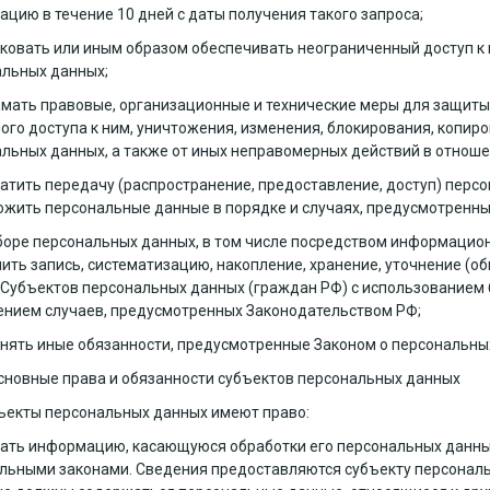
цию в течение 10 дней с даты получения такого запроса;
ковать или иным образом обеспечивать неограниченный доступ к
льных данных;
мать правовые, организационные и технические меры для защиты
ого доступа к ним, уничтожения, изменения, блокирования, копир
льных данных, а также от иных неправомерных действий в отнош
атить передачу (распространение, предоставление, доступ) перс
ожить персональные данные в порядке и случаях, предусмотренны
боре персональных данных, в том числе посредством информацио
ить запись, систематизацию, накопление, хранение, уточнение (о
Субъектов персональных данных (граждан РФ) с использованием б
нием случаев, предусмотренных Законодательством РФ;
нять иные обязанности, предусмотренные Законом о персональны
сновные права и обязанности субъектов персональных данных
бъекты персональных данных имеют право:
ать информацию, касающуюся обработки его персональных данны
ьными законами. Сведения предоставляются субъекту персональ