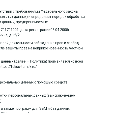
етствии с требованиями Федерального закона
ональных данных) и определяет порядок обработки
ых данных, предпринимаемые
П
701701001
, дата регистрации
06.04.2005
г,
кина, д.12/2
своей деятельности соблюдение прав и свобод
исле защиты прав на неприкосновенность частной
 данных (далее — Политика) применяется ко всей
https://fokus-tomsk.ru/.
ерсональных данных с помощью средств
отки персональных данных (за исключением
).
 а также программ для ЭВМ и баз данных,