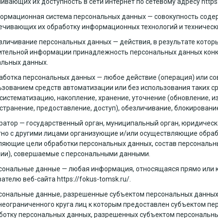
ивающих их доступность в сети интернет по сетевому адресу
https
формационная система персональных данных — совокупность соде
ечивающих их обработку информационных технологий и технически
езличивание персональных данных — действия, в результате кото
тельной информации принадлежность персональных данных конк
льных данных.
работка персональных данных — любое действие (операция) или с
ьзованием средств автоматизации или без использования таких с
 систематизацию, накопление, хранение, уточнение (обновление, и
странение, предоставление, доступ), обезличивание, блокировани
ератор — государственный орган, муниципальный орган, юридическ
но с другими лицами организующие и/или осуществляющие обрабо
яющие цели обработки персональных данных, состав персональн
ии), совершаемые с персональными данными.
рсональные данные — любая информация, относящаяся прямо или 
вателю веб-сайта
https://fokus-tomsk.ru/
.
рсональные данные, разрешенные субъектом персональных данных
неограниченного круга лиц к которым предоставлен субъектом пе
ботку персональных данных, разрешенных субъектом персональны