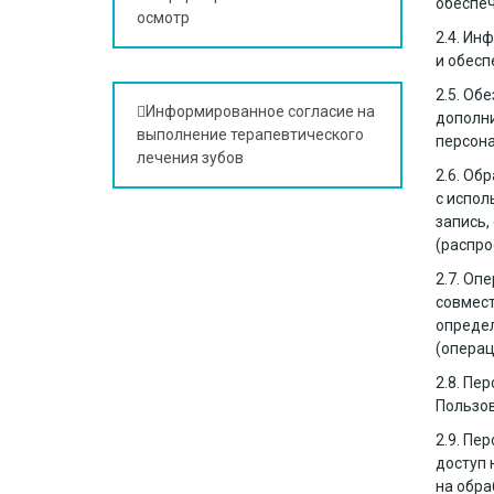
обеспеч
осмотр
2.4. Ин
и обесп
2.5. Об
Информированное согласие на
дополни
выполнение терапевтического
персона
лечения зубов
2.6. Об
с испол
запись,
(распро
2.7. Оп
совмест
определ
(операц
2.8. Пе
Пользо
2.9. Пе
доступ 
на обра