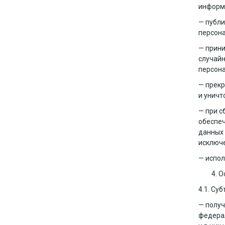
информа
— публи
персона
— прини
случайн
персона
— прекр
и уничт
—
при с
обеспеч
данных 
исключе
— испол
О
4.1. Су
— получ
федерал