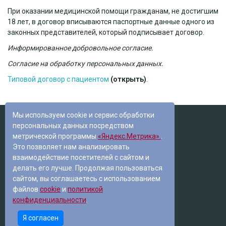
При оказании медицинской помощи гражданам, не достигшим
18 лет, в договор вписываются паспортные данные одного из
законных представителей, который подписывает договор.
Информированное добровольное согласие.
Согласие на обработку персональных данных.
Типовой договор с пациентом
(открыть)
.
Мы используем cookie и сервис обработки
© 2022
персональных данных посредством
Стоматология Фокус в Томске
метрической программы
«Яндекс.Метрика».
.
График работы
Это позволяет нам анализировать
Пн-Пт: с 9:00 до 20:00
взаимодействие посетителей с сайтом и
Сб: с 9:00 до 15:00
делать его лучше. Продолжая пользоваться
Напишите нам:
сайтом, вы соглашаетесь с использованием
fokus_tomsk@mail.ru
файлов
cookie
и
политикой
конфиденциальности
.
Политика конфиденциальности
Политика файлов cookie
Я согласен
Создание сайтов
|
Продвижение сайтов
Лендинг пейдж
|
Контекстная реклама